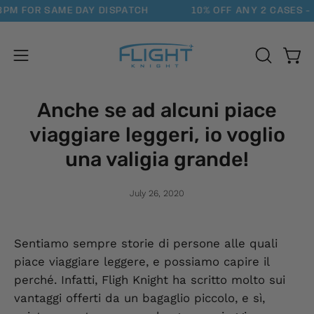
Skip
PM FOR SAME DAY DISPATCH
10% OFF ANY 2 CASES - 
to
content
Open
Open
OPEN
SEARCH
navigation
BAR
menu
Anche se ad alcuni piace
viaggiare leggeri, io voglio
una valigia grande!
July 26, 2020
Sentiamo sempre storie di persone alle quali
piace viaggiare leggere, e possiamo capire il
perché. Infatti, Fligh Knight ha scritto molto sui
vantaggi offerti da un bagaglio piccolo, e sì,