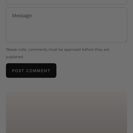
Message
Please note, comments must be approved before they are
published
POST COMMENT