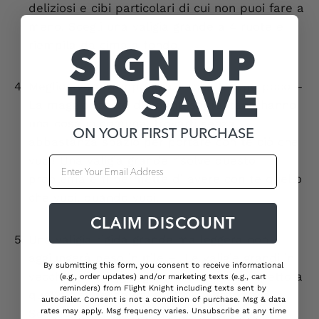
deliziosi e cibi particolari di cui non puoi fare a
meno. Scegli una valigia grande a 4 ruote e
riempila da cima a fondo!
SIGN UP
TO SAVE
Meglio avere troppo spazio che troppo poco
–
La maggior parte dei punti soprastanti hanno
una cosa in comune: trovarti senza
ON YOUR FIRST PURCHASE
abbastanza spazio per portare con te ciò che
vuoi! Una valigia grande risolve questo
Email Address
problema e ti permette di avere con te quello
che vuoi, quando vuoi.
CLAIM DISCOUNT
Una valigia rigida grande ma leggera non
aggiungerà peso inutile
– Le valigie grandi in
By submitting this form, you consent to receive informational
vecchio stile aggiungono molto peso rispetto a
(e.g., order updates) and/or marketing texts (e.g., cart
reminders) from Flight Knight including texts sent by
quello permesso dalle regole aeroportuali.
autodialer. Consent is not a condition of purchase. Msg & data
rates may apply. Msg frequency varies. Unsubscribe at any time
Scegli una valigia rigida ma leggera così da