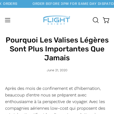
Skip
K ORDERS
ORDER BEFORE 3PM FOR SAME DAY DISPATC
to
content
Open
Open
OPEN
SEARCH
navigation
BAR
menu
Pourquoi Les Valises Légères
Sont Plus Importantes Que
Jamais
June 21, 2020
Après des mois de confinement et d'hibernation,
beaucoup d'entre nous se préparent avec
enthousiasme à la perspective de voyager. Avec les
compagnies aériennes low-cost qui proposent des